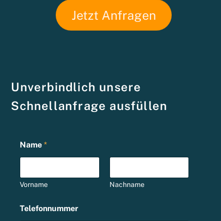
Jetzt Anfragen
Unverbindlich unsere
Schnellanfrage ausfüllen
Name
*
Vorname
Nachname
S
Telefonnummer
i
e