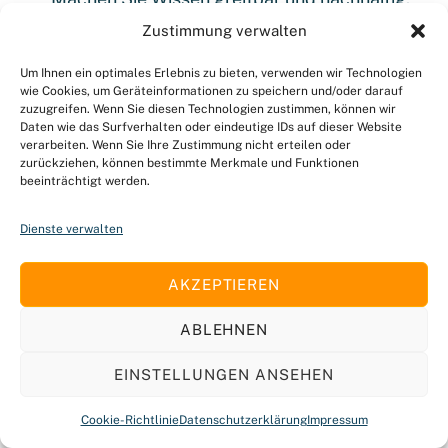
Zustimmung verwalten
Marketing und Werbung
: Setzen Sie Ihre
Marke mit animierten Erklärfilmen in Szene.
Um Ihnen ein optimales Erlebnis zu bieten, verwenden wir Technologien
wie Cookies, um Geräteinformationen zu speichern und/oder darauf
Informationskampagnen
: Klären Sie Ihr
zuzugreifen. Wenn Sie diesen Technologien zustimmen, können wir
Daten wie das Surfverhalten oder eindeutige IDs auf dieser Website
Publikum effektiv über wichtige Themen auf.
verarbeiten. Wenn Sie Ihre Zustimmung nicht erteilen oder
zurückziehen, können bestimmte Merkmale und Funktionen
beeinträchtigt werden.
Unsere Erklärfilme kombinieren ansprechende
Animationen, prägnante Texte und klare
Dienste verwalten
Visualisierungen, um Inhalte optimal zu
transportieren.
AKZEPTIEREN
WARUM ERKLÄRFILME IN BASEL MIT
ABLEHNEN
UNS?
EINSTELLUNGEN ANSEHEN
Wir vereinen Kreativität mit Präzision:
Cookie-Richtlinie
Datenschutzerklärung
Impressum
Langjährige Erfahrung in der