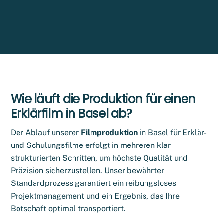
r
t
E
e
-
M
r
a
n
i
l
a
-
t
A
i
d
Wie läuft die Produktion für einen
r
v
e
Erklärfilm in Basel ab?
e
s
s
:
Der Ablauf unserer
Filmproduktion
in Basel für Erklär-
e
und Schulungsfilme erfolgt in mehreren klar
strukturierten Schritten, um höchste Qualität und
Präzision sicherzustellen. Unser bewährter
Standardprozess garantiert ein reibungsloses
Projektmanagement und ein Ergebnis, das Ihre
Botschaft optimal transportiert.